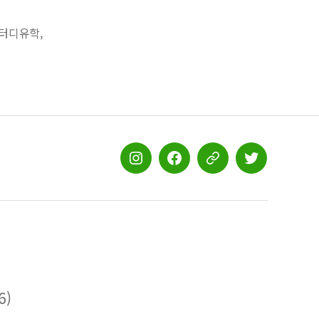
터디유학
,
스
스
스
스
터
터
터
터
디
디
디
디
유
유
유
유
학
학
학
학
인
페
공
트
스
이
식
위
6)
타
스
블
터