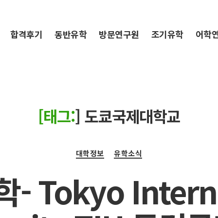
합격후기
동반유학
방문연구원
조기유학
어학
[태그:
]
도쿄국제대학교
Categories
대학정보
유학소식
 Tokyo Intern