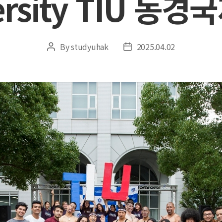
ersity TIU 동
By
studyuhak
2025.04.02
Post
Post
author
date