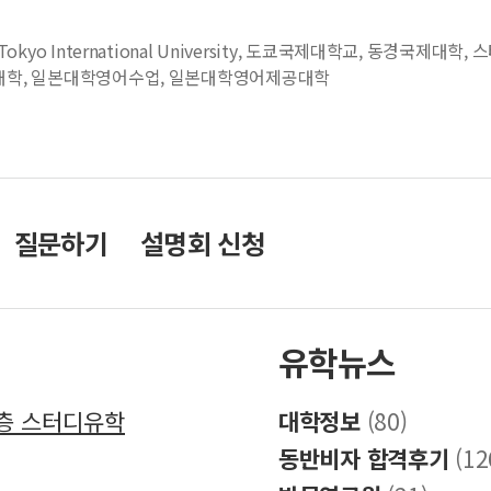
Tokyo International University
,
도쿄국제대학교
,
동경국제대학
,
스
대학
,
일본대학영어수업
,
일본대학영어제공대학
질문하기
설명회 신청
유학뉴스
8층 스터디유학
대학정보
(80)
동반비자 합격후기
(12