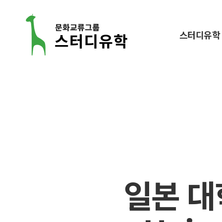
스터디유학
스
터
디
유
학
일본 대학-