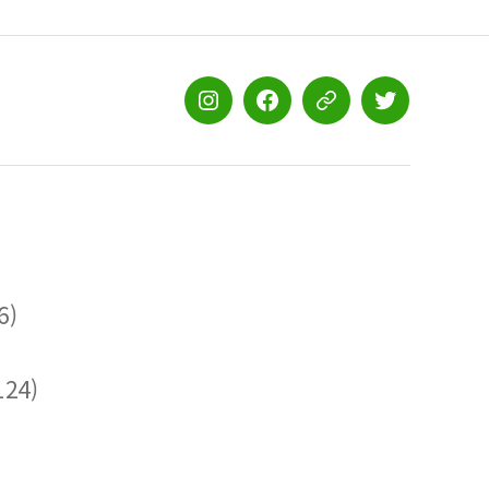
스
스
스
스
터
터
터
터
디
디
디
디
유
유
유
유
학
학
학
학
인
페
공
트
스
이
식
위
6)
타
스
블
터
그
북
로
램
그
124)