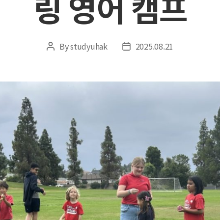
링 영어 캠프
By
studyuhak
2025.08.21
Post
Post
author
date