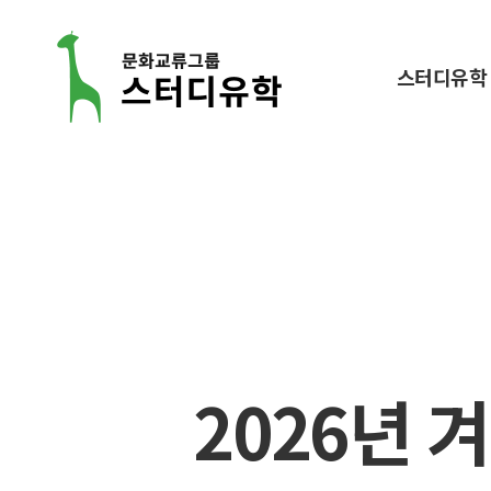
스터디유학
스
터
디
유
학
2026년 