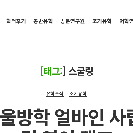
합격후기
동반유학
방문연구원
조기유학
어학
[태그:
]
스쿨링
Categories
유학소식
조기유학
겨울방학 얼바인 