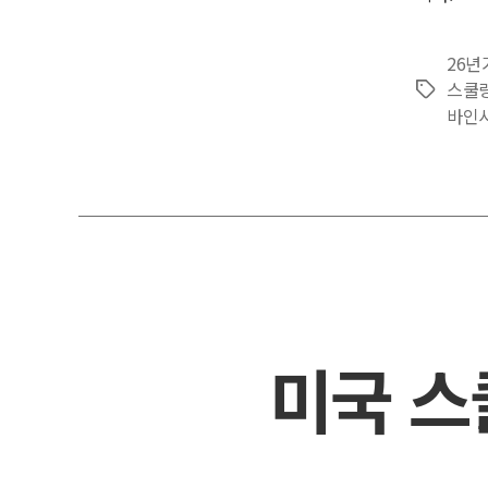
26
스쿨
Tags
바인
미국 스