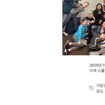
2024년
미국 스쿨
겨울
Tags
쿨링
,