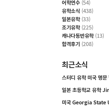
어학연수
(54)
유학소식
(438)
일본유학
(33)
조기유학
(225)
캐나다동반유학
(13)
합격후기
(208)
최근소식
스터디 유학 미국 명문
일본 초등학교 유학 Jinse
미국 Georgia Stat