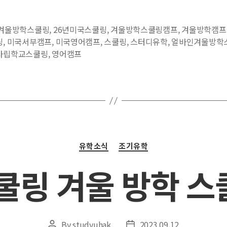
년겨울방학스쿨링
,
26년미국스쿨링
,
겨울방학스쿨링캠프
,
겨울방학캠프
링
,
미국서부캠프
,
미국영어캠프
,
스쿨링
,
스터디유학
,
얼바인겨울방학
사립학교스쿨링
,
영어캠프
Categories
유학소식
조기유학
쿨링 겨울 방학 
By
studyuhak
2023.09.12
Post
Post