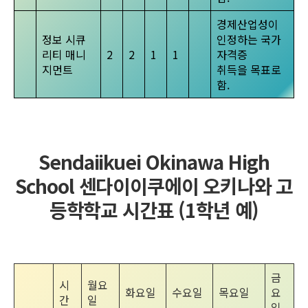
경제산업성이
정보 시큐
인정하는 국가
리티 매니
2
2
1
1
자격증
지먼트
취득을 목표로
함.
Sendaiikuei Okinawa High
School 센다이이쿠에이 오키나와 고
등학학교 시간표 (1학년 예)
금
시
월요
화요일
수요일
목요일
요
간
일
일