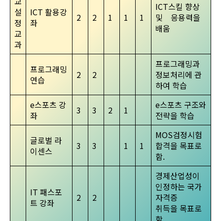
교
ICT스킬 향상
설
ICT 활용강
2
2
1
1
1
및 응용력을
정
좌
배움
교
과
프로그래밍과
프로그래밍
2
2
정보처리에 관
연습
하여 학습
e스포츠 강
e스포츠 구조와
3
3
2
1
좌
전략을 학습
MOS검정시험
글로벌 라
3
3
1
1
합격을 목표로
이센스
함.
경제산업성이
인정하는 국가
IT 패스포
2
2
자격증
트 강좌
취득을 목표로
함.