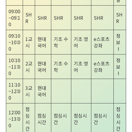
09:00
SH
SH
~09:1
SHR
SHR
SHR
SHR
R
R
0
09:10
정
1교
현대
기초 수
기초 영
e스포츠
~10:0
보
시
국어
학
어
강좌
0
Ⅰ
10:10
정
2교
현대
기초 수
기초 영
e스포츠
~11:0
보
시
국어
학
어
강좌
0
Ⅰ
11:10
3교
현대
~12:0
시
국어
0
점
점
12:00
심
점심
점심시
점심시
점심시
심
~13:0
시
시간
간
간
간
시
0
간
간