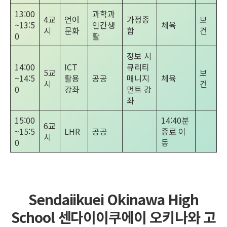
13:00
과학과
4교
언어
가정종
보
~13:5
인간생
체육
시
문화
합
건
0
활
정보 시
14:00
ICT
큐리티
5교
보
~14:5
활용
공공
매니지
체육
시
건
0
강좌
먼트 강
좌
15:00
14:40분
6교
~15:5
LHR
공공
종료 이
시
0
동
Sendaiikuei Okinawa High
School 센다이이쿠에이 오키나와 고