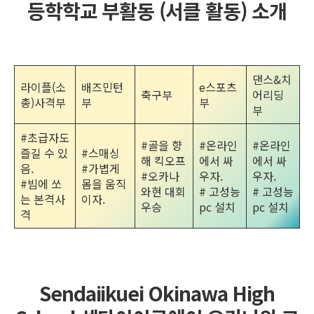
등학학교 부활동 (서클 활동) 소개
댄스&치
라이플(소
배즈민턴
e스포츠
축구부
어리딩
총)사격부
부
부
부
#초급자도
#골을 향
#온라인
#온라인
즐길 수 있
#스매싱
해 킥오프
에서 싸
에서 싸
음.
#가볍게
#오카나
우자.
우자.
#빔에 쏘
몸을 움직
와현 대회
# 고성능
# 고성능
는 본격사
이자.
우승
pc 설치
pc 설치
격
Sendaiikuei Okinawa High