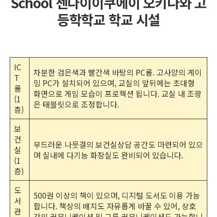
School 센다이이쿠에이 오키나와 고
등학학교 학교 시설
IC
차분한 검은색과 빨간색 바탕의 PC룸. 고사양의 게이
T
밍 PC가 설치되어 있으며, 교실의 앞뒤에는 초대형
룸
화면으로 게임 모습이 프로젝션 됩니다. 교실 내 조광
(1
은 태블릿으로 조정합니다.
층)
보
건
부드러운 나뭇결의 보건실상담 공간도 마련되어 있으
실
며 실내에 다기능 화장실도 완비되어 있습니다.
(1
층)
도
500권 이상의 책이 있으며, 디지털 도서도 이용 가능
서
합니다. 책상의 배치도 자유롭게 바꿀 수 있어, 상호
관
간의 커뮤니케이션 및 그룹 커뮤니케이션도 가능합니