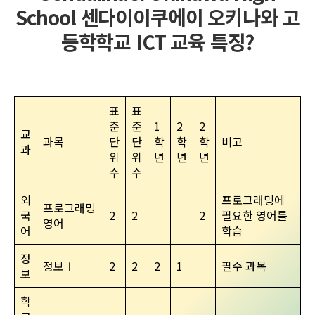
School 센다이이쿠에이 오키나와 고
등학학교 ICT 교육 특징?
표
표
준
준
1
2
2
교
과목
단
단
학
학
학
비고
과
위
위
년
년
년
수
수
외
프로그래밍에
프로그래밍
국
2
2
2
필요한 영어를
영어
어
학습
정
정보Ⅰ
2
2
2
1
필수 과목
보
학