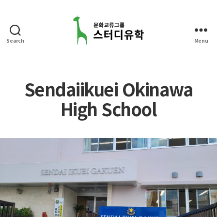
Search
Menu
스
터
디
유
Sendaiikuei Okinawa
학
High School