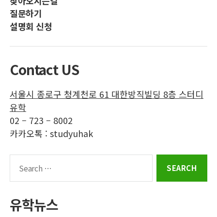
찾아오시는길
디
디
디
디
질문하기
유
유
유
유
설명회 신청
학
학
학
학
인
페
공
트
스
이
식
위
Contact US
타
스
블
터
그
북
로
서울시 종로구 청계천로 61 대한방직빌딩 8층 스터디
램
그
유학
02 – 723 – 8002
카카오톡 : studyuhak
Search
for:
유학뉴스