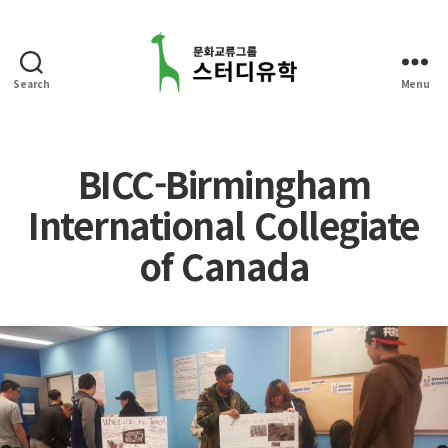
Search
Menu
스
터
디
유
BICC-Birmingham
학
International Collegiate
of Canada