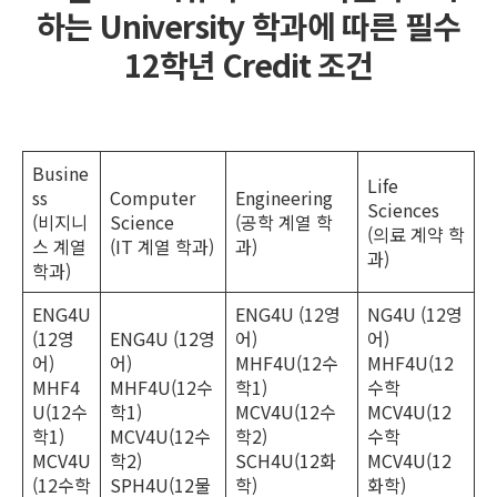
하는 University 학과에 따른 필수
12학년 Credit 조건
Busine
Life
ss
Computer
Engineering
Sciences
(비지니
Science
(공학 계열 학
(의료 계약 학
스 계열
(IT 계열 학과)
과)
과)
학과)
ENG4U
ENG4U (12영
NG4U (12영
(12영
ENG4U (12영
어)
어)
어)
어)
MHF4U(12수
MHF4U(12
MHF4
MHF4U(12수
학1)
수학
U(12수
학1)
MCV4U(12수
MCV4U(12
학1)
MCV4U(12수
학2)
수학
MCV4U
학2)
SCH4U(12화
MCV4U(12
(12수학
SPH4U(12물
학)
화학)