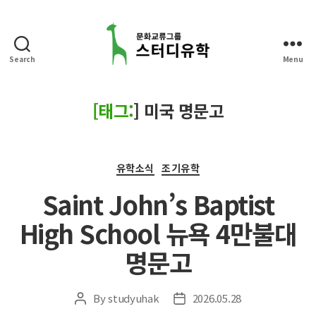
Search
Menu
스
터
디
[태그:
]
미국 명문고
유
학
Categories
유학소식
조기유학
Saint John’s Baptist
High School 뉴욕 4만불대
명문고
By
studyuhak
2026.05.28
Post
Post
author
date