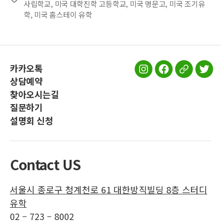
사립학교
,
미국 대학진학 고등학교
,
미국 명문고
,
미국 조기유
학
,
미국 홈스테이 유학
카카오톡
스
스
스
스
상담예약
터
터
터
터
찾아오시는길
디
디
디
디
질문하기
유
유
유
유
설명회 신청
학
학
학
학
인
페
공
트
스
이
식
위
Contact US
타
스
블
터
그
북
로
서울시 종로구 청계천로 61 대한방직빌딩 8층 스터디
램
그
유학
02 – 723 – 8002