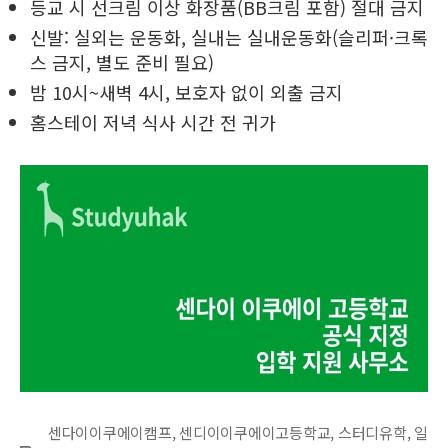
등교 시 선크림 이상 화장품(BB크림 포함) 절대 금지
신발: 실외는 운동화, 실내는 실내운동화(슬리퍼·크록
스 금지, 별도 준비 필요)
밤 10시~새벽 4시, 보호자 없이 외출 금지
홈스테이 저녁 식사 시간 전 귀가
센다이이쿠에이캠프
,
센디이이쿠에이고등학교
,
스터디유학
,
일