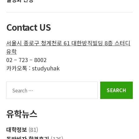
학
학
학
학
인
페
공
트
스
이
식
위
Contact US
타
스
블
터
그
북
로
서울시 종로구 청계천로 61 대한방직빌딩 8층 스터디
램
그
유학
02 – 723 – 8002
카카오톡 : studyuhak
Search
for:
유학뉴스
대학정보
(81)
동반비자 합격후기
(126)