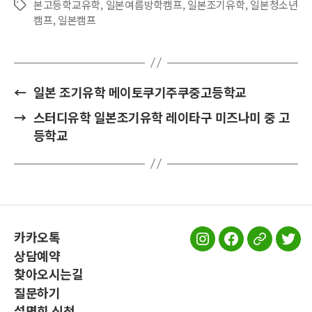
본고등학교유학
,
일본여름방학캠프
,
일본조기유학
,
일본청소년
Tags
캠프
,
일본캠프
←
일본 조기유학 메이토쿠기주쿠중고등학교
→
스터디유학 일본조기유학 레이타구 미즈나미 중 고
등학교
카카오톡
스
스
스
스
상담예약
터
터
터
터
찾아오시는길
디
디
디
디
질문하기
유
유
유
유
설명회 신청