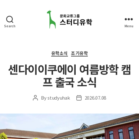
Search
Menu
스
터
디
유
Categories
유학소식
조기유학
학
센다이이쿠에이 여름방학 캠
프 출국 소식
By
studyuhak
2026.07.08
Post
Post
author
date