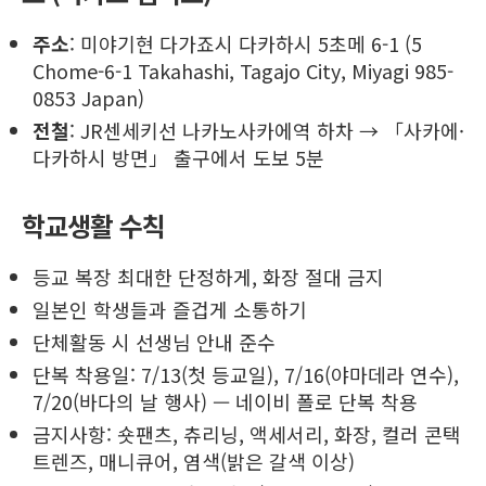
주소
: 미야기현 다가죠시 다카하시 5초메 6-1 (5
Chome-6-1 Takahashi, Tagajo City, Miyagi 985-
0853 Japan)
전철
: JR센세키선 나카노사카에역 하차 → 「사카에·
다카하시 방면」 출구에서 도보 5분
학교생활 수칙
등교 복장 최대한 단정하게, 화장 절대 금지
일본인 학생들과 즐겁게 소통하기
단체활동 시 선생님 안내 준수
단복 착용일: 7/13(첫 등교일), 7/16(야마데라 연수),
7/20(바다의 날 행사) — 네이비 폴로 단복 착용
금지사항: 숏팬츠, 츄리닝, 액세서리, 화장, 컬러 콘택
트렌즈, 매니큐어, 염색(밝은 갈색 이상)