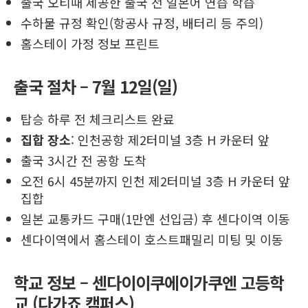
출국 오티때 제공한 출국 전 일본어 연습 학습
수하물 규정 확인(항공사 규정, 배터리 등 주의)
홈스테이 가정 정보 프린트
출국 절차 – 7월 12일(일)
탑승 하루 전 체크리스트 완료
집합 장소
: 인천공항 제2터미널 3층 H 카운터 앞
출국 3시간 전 공항 도착
오전 6시 45분까지 인천 제2터미널 3층 H 카운터 앞
집합
일본 교통카드 구매(1만엔 선입금) 후 센다이역 이동
센다이역에서 홈스테이 호스트패밀리 미팅 및 이동
학교 정보 – 센다이이쿠에이가쿠엔 고등학
교 (다가죠 캠퍼스)