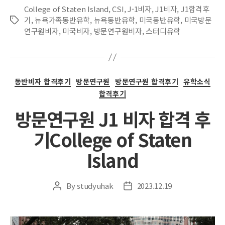
College of Staten Island
,
CSI
,
J-1비자
,
J1비자
,
J1합격후
기
,
뉴욕가족동반유학
,
뉴욕동반유학
,
미국동반유학
,
미국방문
Tags
연구원비자
,
미국비자
,
방문연구원비자
,
스터디유학
Categories
동반비자 합격후기
방문연구원
방문연구원 합격후기
유학소식
합격후기
방문연구원 J1 비자 합격 후
기College of Staten
Island
By
studyuhak
2023.12.19
Post
Post
author
date