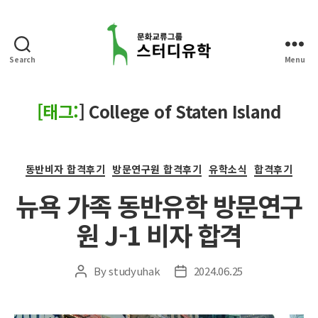
Search
Menu
스
터
디
[태그:
]
College of Staten Island
유
학
Categories
동반비자 합격후기
방문연구원 합격후기
유학소식
합격후기
뉴욕 가족 동반유학 방문연구
원 J-1 비자 합격
By
studyuhak
2024.06.25
Post
Post
author
date