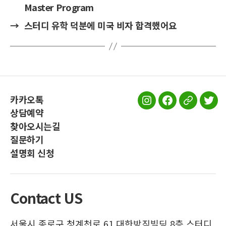
Master Program
→
스터디 유학 덕분에 미국 비자 합격했어요
카카오톡
스
스
스
스
상담예약
터
터
터
터
찾아오시는길
디
디
디
디
질문하기
유
유
유
유
설명회 신청
학
학
학
학
인
페
공
트
스
이
식
위
Contact US
타
스
블
터
그
북
로
서울시 종로구 청계천로 61 대한방직빌딩 8층 스터디