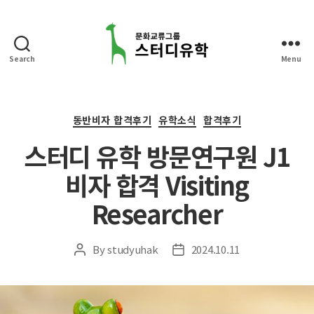
Search
Menu
스
터
디
유
Categories
동반비자 합격후기
유학소식
합격후기
학
스터디 유학 방문연구원 J1
비자 합격 Visiting
Researcher
By
studyuhak
2024.10.11
Post
Post
author
date