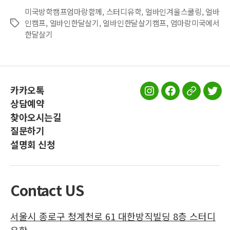
미국방학캠프엄마랑함께
,
스터디유학
,
얼바인겨울스쿨링
,
얼바
인캠프
,
얼바인한달살기
,
얼바인한달살기캠프
,
엄마랑미국에서
Tags
한달살기
카카오톡
스
스
스
스
상담예약
터
터
터
터
찾아오시는길
디
디
디
디
질문하기
유
유
유
유
설명회 신청
학
학
학
학
인
페
공
트
스
이
식
위
Contact US
타
스
블
터
그
북
로
서울시 종로구 청계천로 61 대한방직빌딩 8층 스터디
램
그
유학