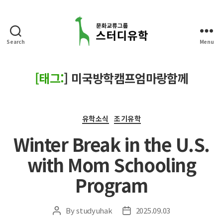
Search
Menu
스
터
디
[태그:
]
미국방학캠프엄마랑함께
유
학
Categories
유학소식
조기유학
Winter Break in the U.S.
with Mom Schooling
Program
By
studyuhak
2025.09.03
Post
Post
author
date