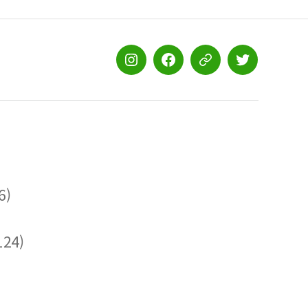
스
스
스
스
터
터
터
터
디
디
디
디
유
유
유
유
학
학
학
학
인
페
공
트
스
이
식
위
6)
타
스
블
터
그
북
로
램
그
124)