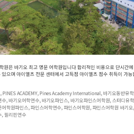
학원은 바기오 최고 명문 어학원입니다 합리적인 비용으로 단시간에
수 있으며 아이엘츠 전문 센터에서 고득점 아이엘츠 점수 취득이 가
s
,
PINES ACADEMY
,
Pines Academy International
,
바기오동반유학
연수
,
바기오어학연수
,
바기오파인스
,
바기오파인스어학원
,
스터디유
문어학원파인스
,
파인스어학연수
,
파인스어학원
,
파인스어학원 바기오
수
,
필리핀연수