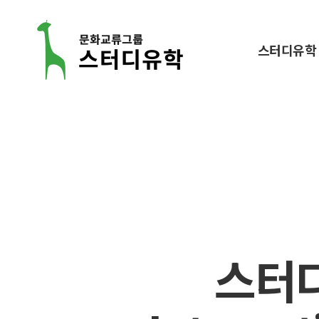
스터디유학
스
터
디
유
학
스터디