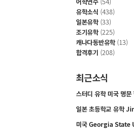
어학연수
(54)
유학소식
(438)
일본유학
(33)
조기유학
(225)
캐나다동반유학
(13)
합격후기
(208)
최근소식
스터디 유학 미국 명문
일본 초등학교 유학 Jinse
미국 Georgia Stat