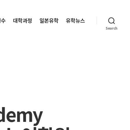
연수
대학과정
일본유학
유학뉴스
Search
demy