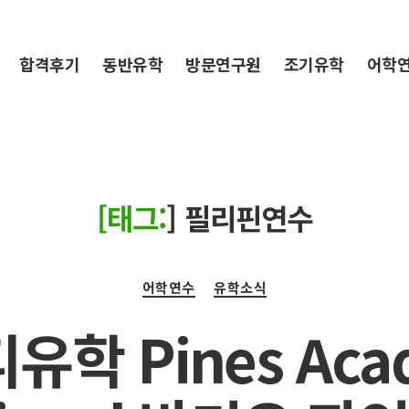
합격후기
동반유학
방문연구원
조기유학
어학
[태그:
]
필리핀연수
Categories
어학연수
유학소식
유학 Pines Aca