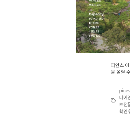
파인스 어
을 올릴 
pine
니어
Tags
츠전
학연