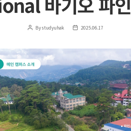
ational 바기오 
By
studyuhak
2025.06.17
Post
Post
author
date