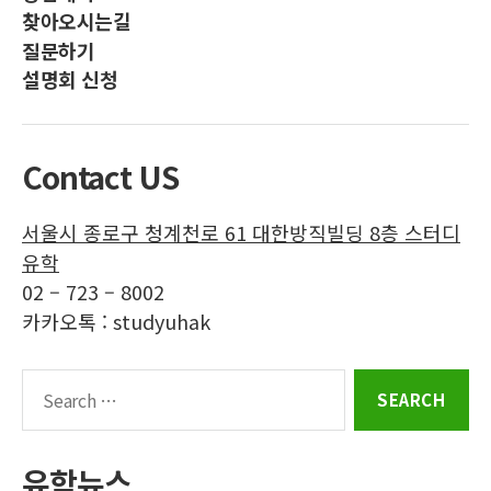
터
터
터
터
찾아오시는길
디
디
디
디
질문하기
유
유
유
유
설명회 신청
학
학
학
학
인
페
공
트
스
이
식
위
Contact US
타
스
블
터
그
북
로
서울시 종로구 청계천로 61 대한방직빌딩 8층 스터디
램
그
유학
02 – 723 – 8002
카카오톡 : studyuhak
Search
for:
유학뉴스