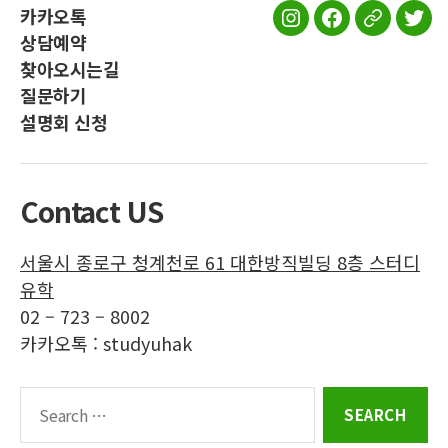
카카오톡
스
스
스
스
상담예약
터
터
터
터
찾아오시는길
디
디
디
디
질문하기
유
유
유
유
설명회 신청
학
학
학
학
인
페
공
트
스
이
식
위
Contact US
타
스
블
터
그
북
로
서울시 종로구 청계천로 61 대한방직빌딩 8층 스터디
램
그
유학
02 – 723 – 8002
카카오톡 : studyuhak
Search
for: