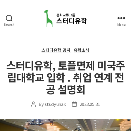
Search
Menu
스
터
디
유
Categories
스터디유학 공지
유학소식
학
스터디유학, 토플면제 미국주
립대학교 입학 . 취업 연계 전
공 설명회
By
studyuhak
2023.05.31
Post
Post
author
date