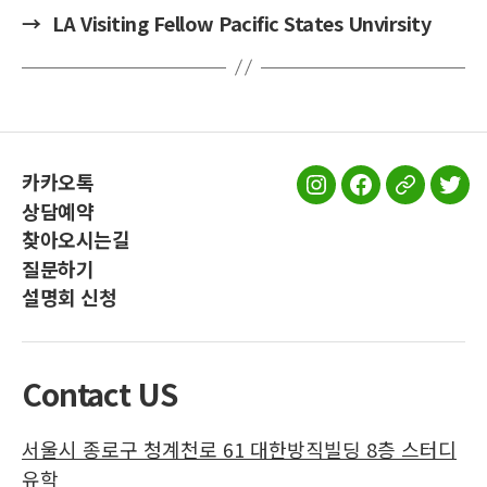
→
LA Visiting Fellow Pacific States Unvirsity
카카오톡
스
스
스
스
상담예약
터
터
터
터
찾아오시는길
디
디
디
디
질문하기
유
유
유
유
설명회 신청
학
학
학
학
인
페
공
트
스
이
식
위
Contact US
타
스
블
터
그
북
로
서울시 종로구 청계천로 61 대한방직빌딩 8층 스터디
램
그
유학