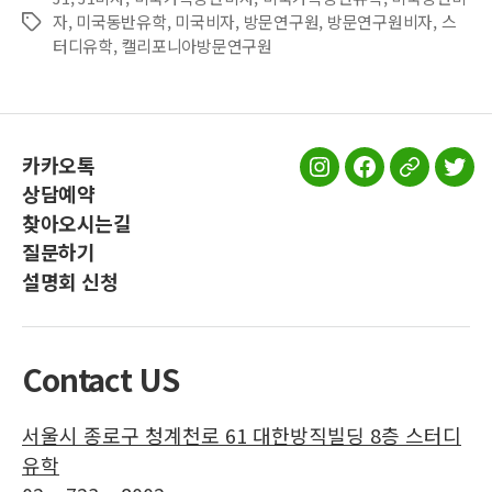
자
,
미국동반유학
,
미국비자
,
방문연구원
,
방문연구원비자
,
스
Tags
터디유학
,
캘리포니아방문연구원
카카오톡
스
스
스
스
상담예약
터
터
터
터
찾아오시는길
디
디
디
디
질문하기
유
유
유
유
설명회 신청
학
학
학
학
인
페
공
트
스
이
식
위
Contact US
타
스
블
터
그
북
로
서울시 종로구 청계천로 61 대한방직빌딩 8층 스터디
램
그
유학