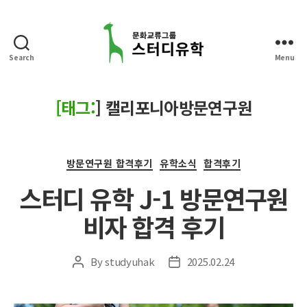
Search
Menu
스
터
디
[태그:
]
캘리포니아방문연구원
유
학
Categories
방문연구원 합격후기
유학소식
합격후기
스터디 유학 J-1 방문연구원
비자 합격 후기
By
studyuhak
2025.02.24
Post
Post
author
date